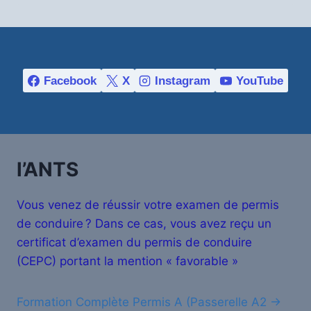
Facebook
X
Instagram
YouTube
l’ANTS
Vous venez de réussir votre examen de permis
de conduire ? Dans ce cas, vous avez reçu un
certificat d’examen du permis de conduire
(CEPC) portant la mention « favorable »
Formation Complète Permis A (Passerelle A2 →