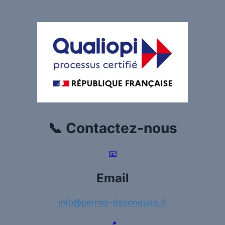
📞 Contactez-nous
📧
Email
info@permis-deconduire.fr
📍