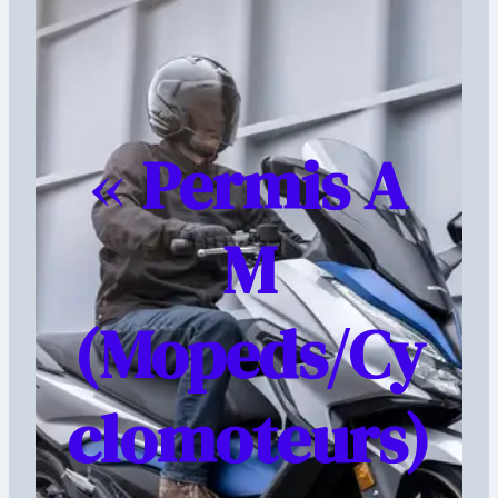
«
Permis A
M
(Mopeds/Cy
clomoteurs)