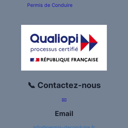
Permis de Conduire
📞 Contactez-nous
📧
Email
info@permis-deconduire.fr