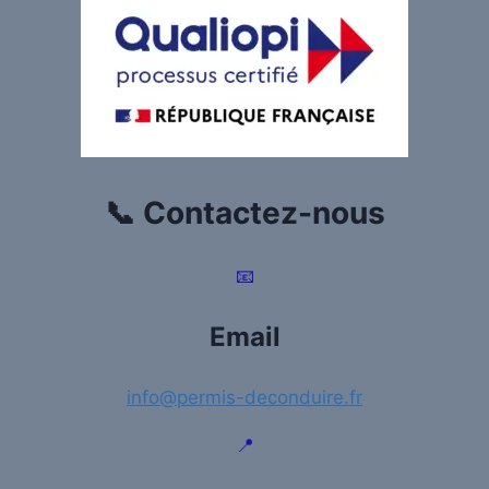
📞 Contactez-nous
📧
Email
info@permis-deconduire.fr
📍